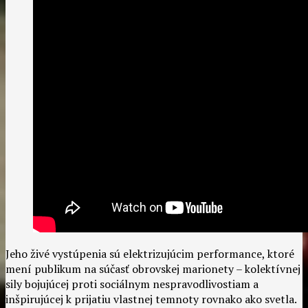
Jeho živé vystúpenia sú elektrizujúcim performance, ktoré
mení publikum na súčasť obrovskej marionety – kolektívnej
sily bojujúcej proti sociálnym nespravodlivostiam a
inšpirujúcej k prijatiu vlastnej temnoty rovnako ako svetla.