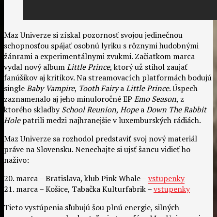
Maz Univerze si získal pozornosť svojou jedinečnou
schopnosťou spájať osobnú lyriku s rôznymi hudobnými
žánrami a experimentálnymi zvukmi. Začiatkom marca
vydal nový album
Little Prince
, ktorý už stihol zaujať
fanúšikov aj kritikov. Na streamovacích platformách bodujú
single
Baby Vampire
,
Tooth Fairy
a
Little Prince
. Úspech
zaznamenalo aj jeho minuloročné EP
Emo Season
, z
ktorého skladby
School Reunion
,
Hope
a
Down The Rabbit
Hole
patrili medzi najhranejšie v luxemburských rádiách.
Maz Univerze sa rozhodol predstaviť svoj nový materiál
práve na Slovensku. Nenechajte si ujsť šancu vidieť ho
naživo:
20. marca – Bratislava, klub Pink Whale –
vstupenky
21. marca – Košice, Tabačka Kulturfabrik –
vstupenky
Tieto vystúpenia sľubujú šou plnú energie, silných