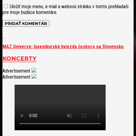
Uložiť moje meno, e-mail a webovú stránku v tomto prehliadači
pre moje budúce komentáre.
MAZ Univerze: luxemburská hviezda čoskoro na Slovensku
KONCERTY
Advertisement
Advertisement