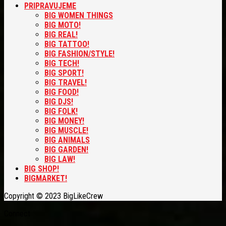
PRIPRAVUJEME
BIG WOMEN THINGS
BIG MOTO!
BIG REAL!
BIG TATTOO!
BIG FASHION/STYLE!
BIG TECH!
BIG SPORT!
BIG TRAVEL!
BIG FOOD!
BIG DJS!
BIG FOLK!
BIG MONEY!
BIG MUSCLE!
BIG ANIMALS
BIG GARDEN!
BIG LAW!
BIG SHOP!
BIGMARKET!
Copyright © 2023 BigLikeCrew
Connect