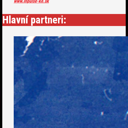
www.inpulse-ke.sk
Hlavní p
artneri: