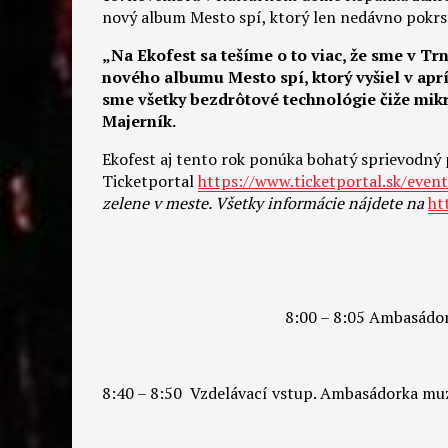
nový album Mesto spí, ktorý len nedávno pokr
„Na Ekofest sa tešíme o to viac, že sme v Tr
nového albumu Mesto spí, ktorý vyšiel v aprí
sme všetky bezdrôtové technológie čiže mikr
Majerník.
Ekofest aj tento rok ponúka bohatý sprievodný 
Ticketportal
https://www.ticketportal.sk/eve
zelene v meste. Všetky informácie nájdete na
ht
8:00 – 8:05 Ambasádork
8:40 – 8:50 Vzdelávací vstup. Ambasádorka muz