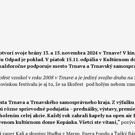
otvorí svoje brány 13. a 15. novembra 2024 v Trnave! V ki
lu
Odpad je poklad. V piatok 15.11. odpália v Kultúrnom
každoročne podporuje mesto Trnava a Trnavský samosprá
fest vznikol v roku 2008 v Trnave a je jediný svojho druhu na 
ovinkou festivalu je aj to, že sa Ekofest pod holým nebom zme
sta Trnava a Trnavského samosprávneho kraja. Z výťažku
jú rôzne sprievodné podujatia – prednášky, výstavy, premi
holením celej akcie. Každý rok zahrali kapely na open air 
venom kultúrnom dome Kopánka. Všetci ste vítaní,“
pozýva
aper Kali a skupiny Hudba z Marsu, Fuera Fondo a Ťažký flá