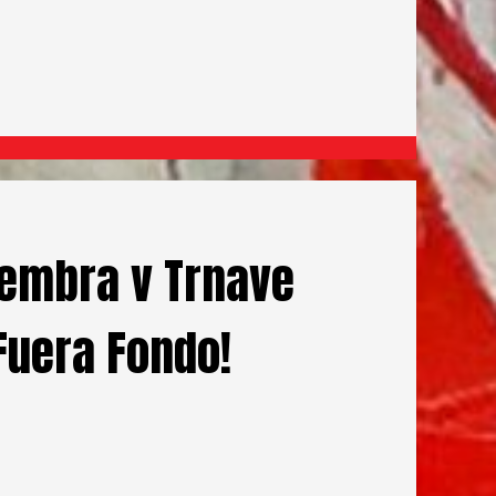
ovembra v Trnave
Fuera Fondo!