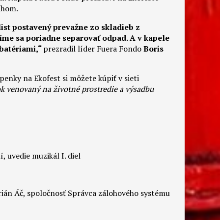
áhom.
list postavený prevažne zo skladieb z
ažíme sa poriadne separovať odpad. A v kapele
 batériami,“
prezradil líder Fuera Fondo
Boris
enky na Ekofest si môžete kúpiť v sieti
ok venovaný na životné prostredie a výsadbu
 uvedie muzikál I. diel
rián Áč, spoločnosť Správca zálohového systému