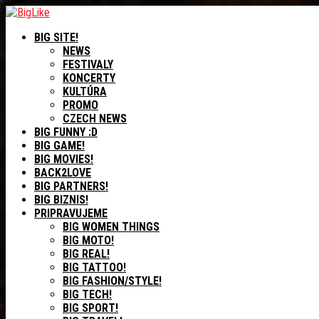
BIG SITE!
NEWS
FESTIVALY
KONCERTY
KULTÚRA
PROMO
CZECH NEWS
BIG FUNNY :D
BIG GAME!
BIG MOVIES!
BACK2LOVE
BIG PARTNERS!
BIG BIZNIS!
PRIPRAVUJEME
BIG WOMEN THINGS
BIG MOTO!
BIG REAL!
BIG TATTOO!
BIG FASHION/STYLE!
BIG TECH!
BIG SPORT!