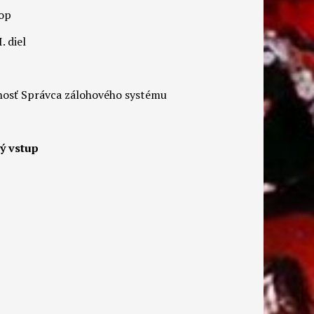
hop
 diel
čnosť Správca zálohového systému
ý vstup