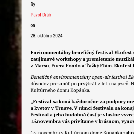
By
Pavol Dráb
on
28. októbra 2024
Environmentálny benefičný festival Ekofest 
zaujímavé workshopy a premietanie muziká
z Marsu, Fuera Fondo a Ťažký Flám
.
Ekofest 
Benefičný environmentálny open-air festival Eko
dôvodov presunúť po prvýkrát z leta na jeseň. N
Kultúrneho domu Kopánka.
„Festival sa koná každoročne za podpory me
a kvetov v Trnave. V rámci festivalu sa kona
Festival a jeho hudobná časť je vlastne vyvrc
15.novembra vás privítame v krásnom, vyno
15. novembra v Kultúrnom dome Kopánka zahrá r