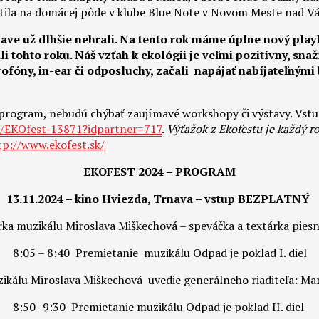
stila na domácej pôde v klube Blue Note v Novom Meste nad V
nave už dlhšie nehrali. Na tento rok máme úplne nový play
li tohto roku. Náš vzťah k ekológii je veľmi pozitívny, sn
ofóny, in-ear či odposluchy, začali napájať nabíjateľnými
program, nebudú chýbať zaujímavé workshopy či výstavy. Vstup
nt/EKOfest-13871?idpartner=717
.
Výťažok z Ekofestu je každý r
tp://www.ekofest.sk/
EKOFEST 2024 – PROGRAM
13.11.2024 – kino Hviezda, Trnava – vstup BEZPLATNÝ
a muzikálu Miroslava Miškechová – speváčka a textárka piesní,
8:05 – 8:40 Premietanie muzikálu Odpad je poklad I. diel
ikálu Miroslava Miškechová uvedie generálneho riaditeľa: Ma
8:50 -9:30 Premietanie muzikálu Odpad je poklad II. diel