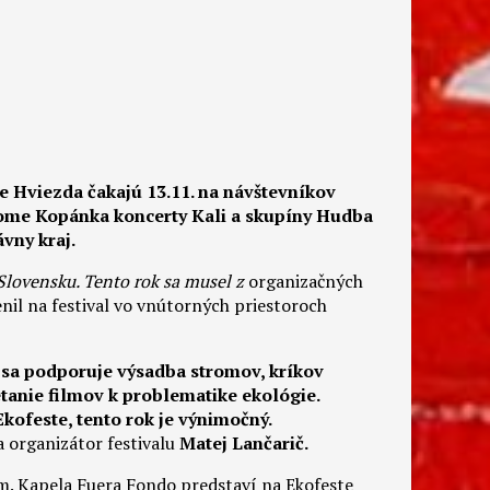
ne Hviezda čakajú 13.11. na návštevníkov
 dome Kopánka koncerty
Kali a skupíny Hudba
vny kraj.
Slovensku. Tento rok sa musel z
organizačných
nil na festival vo vnútorných priestoroch
 sa podporuje výsadba stromov, kríkov
etanie filmov k problematike ekológie.
Ekofeste, tento rok je výnimočný.
 organizátor festivalu
Matej Lančarič.
m. Kapela Fuera Fondo predstaví na Ekofeste